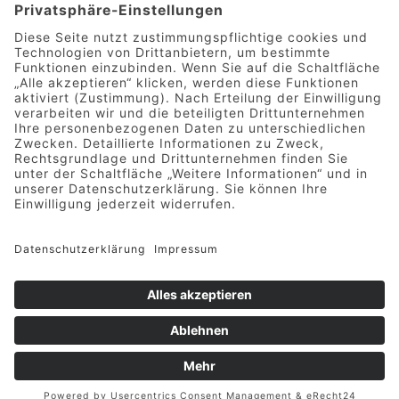
Mittelstraße 9 | 49733 Haren
Telefon 05932 7277-0
|
info@hotel-greive.de
DATENSCHUTZ
-
IMPRESSUM
-
KONTAKT
Deutsch
English
(
Englisch
)