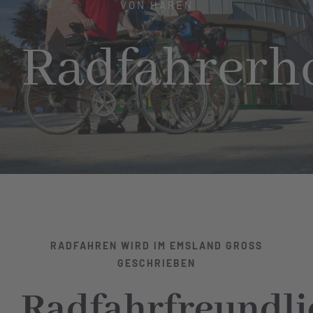
VON HAREN
Hotel
Radfahrerh
Restaurant
Tagen
Bierbar Matze
Radfahren
RADFAHREN WIRD IM EMSLAND GROSS
Kontakt
GESCHRIEBEN
Radfahrfreundli