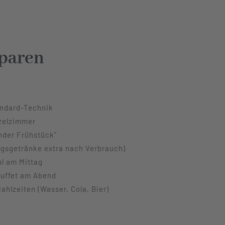
paren
ndard-Technik
zelzimmer
nder Frühstück“
gsgetränke extra nach Verbrauch)
l am Mittag
uffet am Abend
Mahlzeiten (Wasser, Cola, Bier)