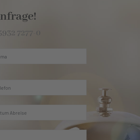
nfrage!
5932 7277-0