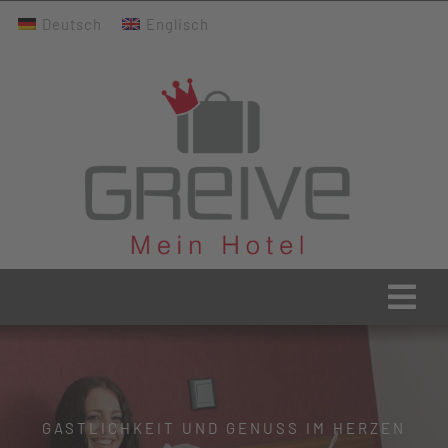
Zum
Deutsch
Englisch
Inhalt
springen
Togg
Navi
Greive Home
Aktuelles
GASTLICHKEIT UND GENUSS IM HERZEN