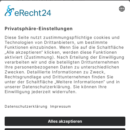
weiterverarbeitet werden.
SENDEN
Mittelstraße 9 | 49733 Haren
Telefon 05932 7277-0
|
info@hotel-greive.de
DATENSCHUTZ
-
IMPRESSUM
-
KONTAKT