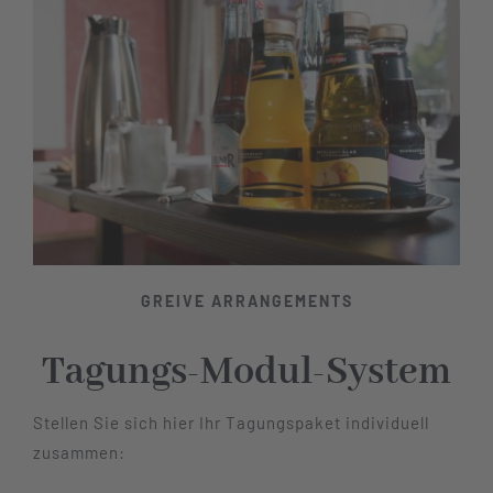
Restaurant
Tagen
Bierbar Matze
Radfahren
GREIVE ARRANGEMENTS
Tagungs-Modul-System
Kontakt
Stellen Sie sich hier Ihr Tagungspaket individuell
zusammen: