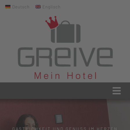
Zum
Deutsch
Englisch
Inhalt
springen
Togg
Navi
Greive Home
Aktuelles
GASTLICHKEIT UND GENUSS IM HERZEN