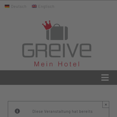
Zum
Deutsch
Englisch
Inhalt
springen
Togg
Navi
Greive Home
×
Aktuelles
Diese Veranstaltung hat bereits