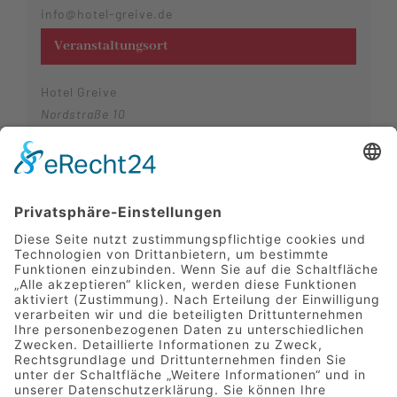
info@hotel-greive.de
Veranstaltungsort
Hotel Greive
Nordstraße 10
Haren (Ems)
,
Niedersachsen
49733
Deutschland
Telefon
05932 72770