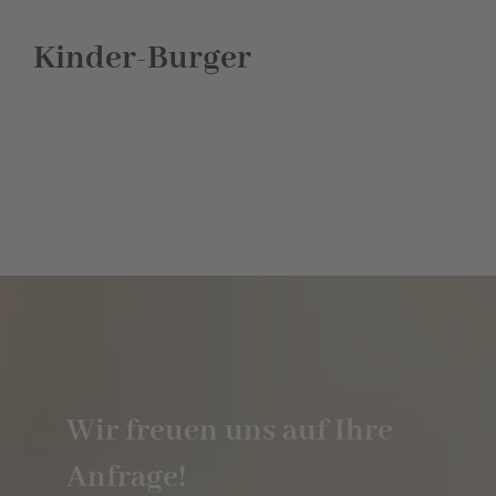
Hotel
Kinder-Burger
Restaurant
Tagen
Bierbar Matze
Radfahren
Kontakt
Wir freuen uns auf Ihre
Anfrage!