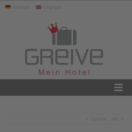
Zum
Deutsch
Englisch
Inhalt
springen
Togg
Navi
Greive Home
Zurück
Vor
Aktuelles