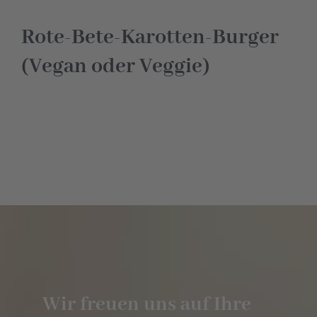
Hotel
Rote-Bete-Karotten-Burger
(Vegan oder Veggie)
Restaurant
Tagen
Bierbar Matze
Radfahren
Kontakt
Wir freuen uns auf Ihre