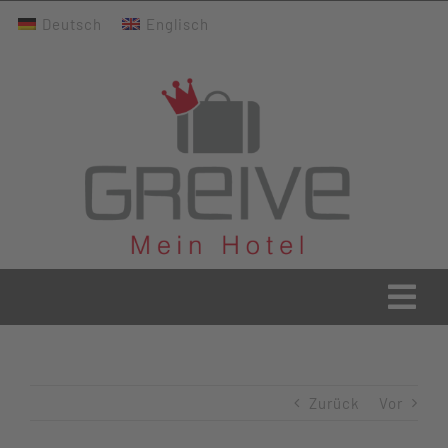
Zum
Deutsch
Englisch
Inhalt
springen
Togg
Navi
Greive Home
Zurück
Vor
Aktuelles