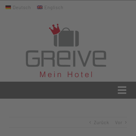
Zum
Deutsch
Englisch
Inhalt
springen
Togg
Navi
Greive Home
Zurück
Vor
Aktuelles