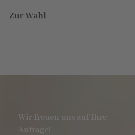
Hotel
Zur Wahl
Restaurant
Tagen
Bierbar Matze
Radfahren
Kontakt
Wir freuen uns auf Ihre
Anfrage!