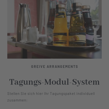
Restaurant
Tagen
Bierbar Matze
Radfahren
GREIVE ARRANGEMENTS
Tagungs-Modul-System
Kontakt
Stellen Sie sich hier Ihr Tagungspaket individuell
zusammen: