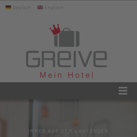
Zum
Deutsch
Englisch
Inhalt
springen
Togg
Navi
Greive Home
Aktuelles
IMMER AUF DEM LAUFENDEN