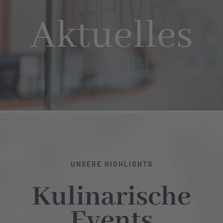
Aktuelles
Hotel
Restaurant
Tagen
Bierbar Matze
Radfahren
UNSERE HIGHLIGHTS
Kulinarische
Kontakt
Events