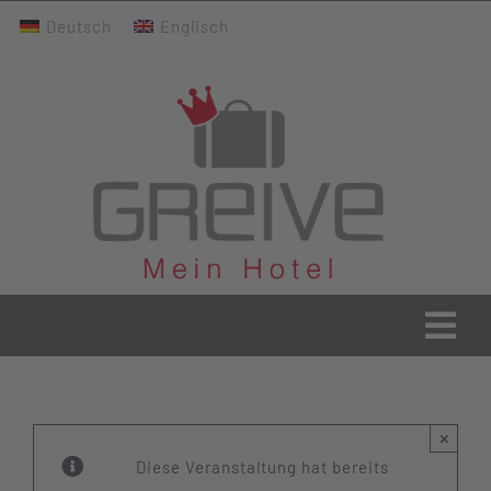
Zum
Deutsch
Englisch
Inhalt
springen
Togg
Navi
Greive Home
×
Aktuelles
Diese Veranstaltung hat bereits