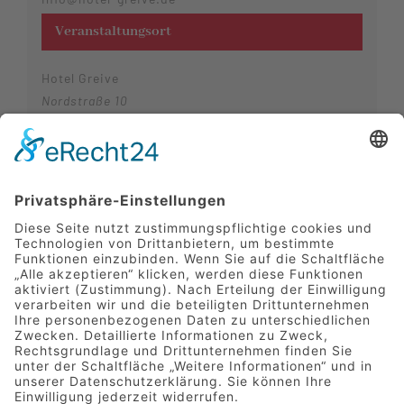
Veranstaltungsort
Hotel Greive
Nordstraße 10
Haren (Ems)
,
Niedersachsen
49733
Deutschland
Telefon
05932 72770