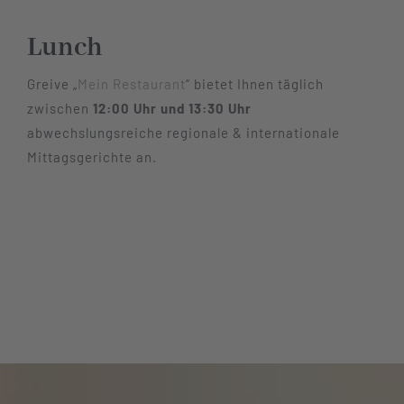
Hotel
Lunch
Greive „
Mein Restaurant
“ bietet Ihnen täglich
Restaurant
zwischen
12:00 Uhr und 13:30 Uhr
abwechslungsreiche regionale & internationale
Tagen
Mittagsgerichte an.
Bierbar Matze
Radfahren
Kontakt