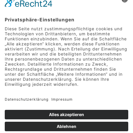
Mittelstraße 9 | 49733 Haren
Telefon 05932 7277-0
|
info@hotel-greive.de
DATENSCHUTZ
-
IMPRESSUM
-
KONTAKT