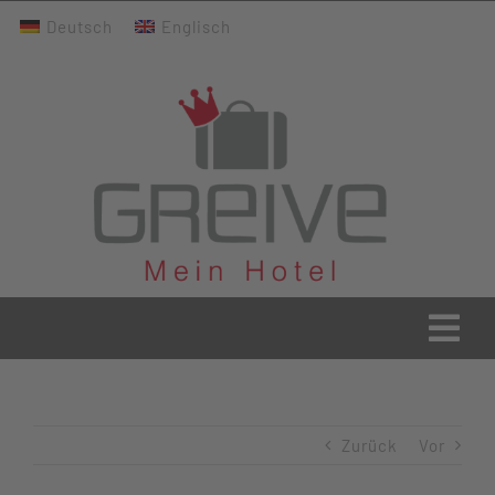
Zum
Deutsch
Englisch
Inhalt
springen
Togg
Navi
Greive Home
Zurück
Vor
Aktuelles