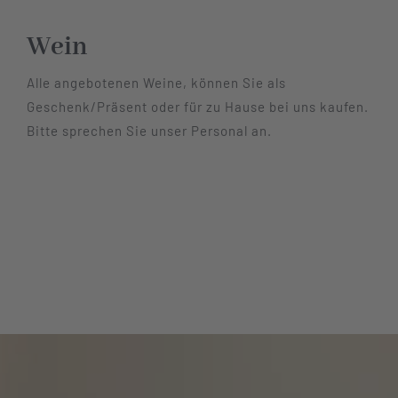
Hotel
Wein
Alle angebotenen Weine, können Sie als
Restaurant
Geschenk/Präsent oder für zu Hause bei uns kaufen.
Bitte sprechen Sie unser Personal an.
Tagen
Bierbar Matze
Radfahren
Kontakt