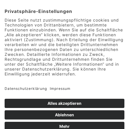
Mittelstraße 9 | 49733 Haren
Telefon 05932 7277-0
|
info@hotel-greive.de
DATENSCHUTZ
-
IMPRESSUM
-
KONTAKT
Deutsch
English
(
Englisch
)