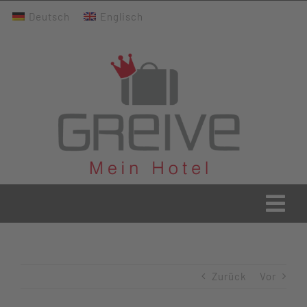
Zum
Deutsch
Englisch
Inhalt
springen
Togg
Navi
Greive Home
Zurück
Vor
Aktuelles