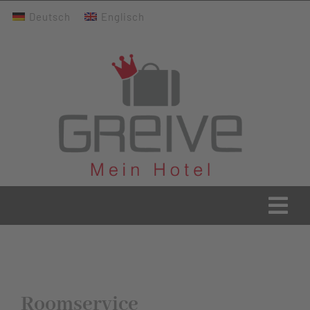
Zum
Deutsch
Englisch
Inhalt
springen
Togg
Navi
Greive Home
Aktuelles
Roomservice