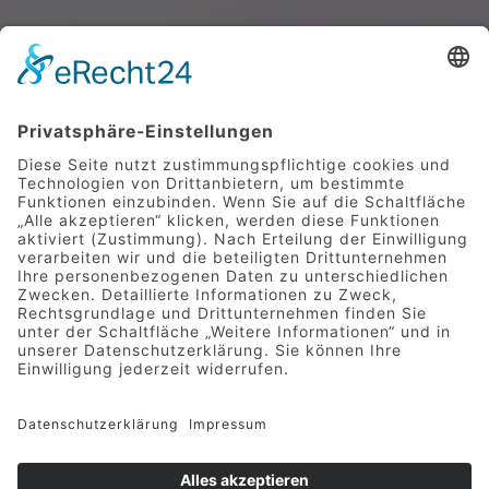
SENDEN
Mittelstraße 9 | 49733 Haren
Telefon 05932 7277-0
|
info@hotel-greive.de
DATENSCHUTZ
-
IMPRESSUM
-
KONTAKT