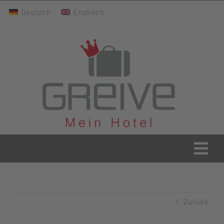
Zum
Deutsch
Englisch
Inhalt
springen
Togg
Navi
Greive Home
Zurück
Aktuelles