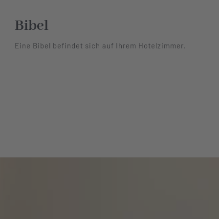
Hotel
Bibel
Eine Bibel befindet sich auf Ihrem Hotelzimmer.
Restaurant
Tagen
Bierbar Matze
Radfahren
Kontakt