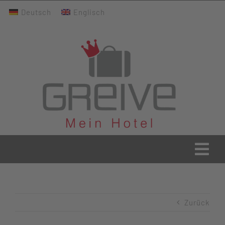
Zum
Deutsch
Englisch
Inhalt
springen
Togg
Navi
Greive Home
Zurück
Aktuelles