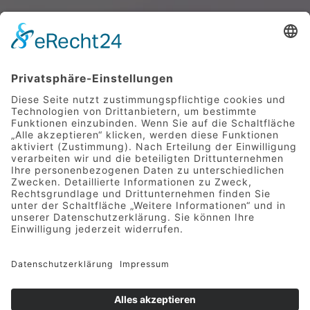
SENDEN
Mittelstraße 9 | 49733 Haren
Telefon 05932 7277-0
|
info@hotel-greive.de
DATENSCHUTZ
-
IMPRESSUM
-
KONTAKT