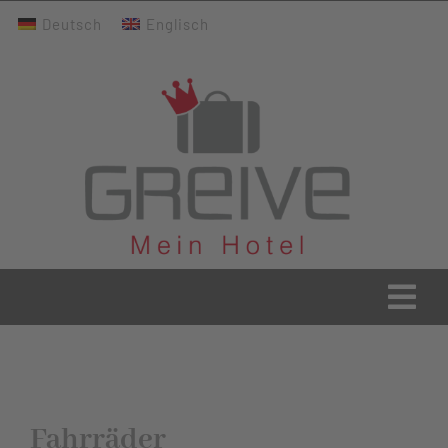
Zum
Deutsch
Englisch
Inhalt
springen
Togg
Navi
Greive Home
Aktuelles
Fahrräder