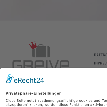
DATEN
IMPRE
KONTA
AGB
Greive 