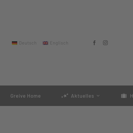
Zum
Inhalt
springen
Deutsch
Englisch
Greive Home
Aktuelles
H