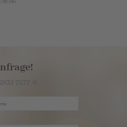
2:00 Uhr
nfrage!
5932 7277-0