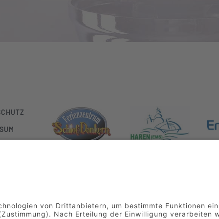
SCHUTZ
SSUM
KT
GmbH & Co. KG | Mittelstraße 9 | 49733 Haren | Telefon
05932 7