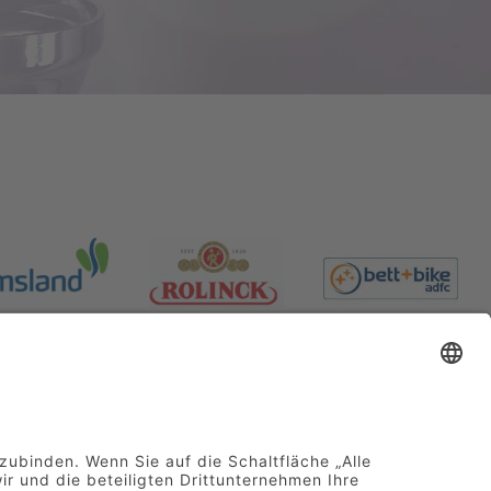
277-0
|
info@hotel-greive.de